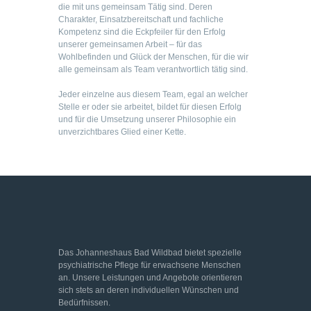
die mit uns gemeinsam Tätig sind. Deren
Charakter, Einsatzbereitschaft und fachliche
Kompetenz sind die Eckpfeiler für den Erfolg
unserer gemeinsamen Arbeit – für das
Wohlbefinden und Glück der Menschen, für die wir
alle gemeinsam als Team verantwortlich tätig sind.
Jeder einzelne aus diesem Team, egal an welcher
Stelle er oder sie arbeitet, bildet für diesen Erfolg
und für die Umsetzung unserer Philosophie ein
unverzichtbares Glied einer Kette.
Das Johanneshaus Bad Wildbad bietet spezielle
psychiatrische Pflege für erwachsene Menschen
an. Unsere Leistungen und Angebote orientieren
sich stets an deren individuellen Wünschen und
Bedürfnissen.