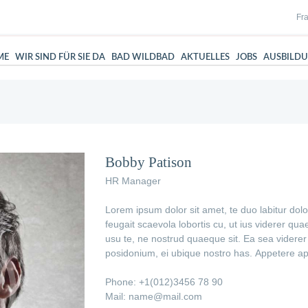
Fra
ME
WIR SIND FÜR SIE DA
BAD WILDBAD
AKTUELLES
JOBS
AUSBILD
Bobby Patison
HR Manager
Lorem ipsum dolor sit amet, te duo labitur do
feugait scaevola lobortis cu, ut ius viderer qu
usu te, ne nostrud quaeque sit. Ea sea videre
posidonium, ei ubique nostro has. Appetere app
Phone: +1(012)3456 78 90
Mail: name@mail.com