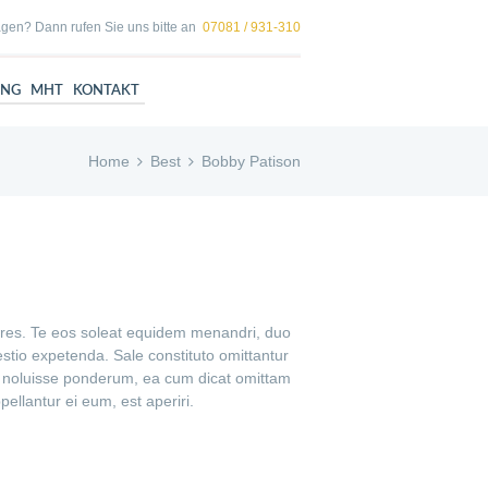
gen? Dann rufen Sie uns bitte an
07081 / 931-310
UNG
MHT
KONTAKT
Home
Best
Bobby Patison
lores. Te eos soleat equidem menandri, duo
aestio expetenda. Sale constituto omittantur
r noluisse ponderum, ea cum dicat omittam
ellantur ei eum, est aperiri.