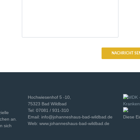
NACHRICHT SE
Hochwiesenhof 5 -10,
75323 Bad Wildbad
Tel: 07081 / 931-310
ielle
Email: info@johanneshaus-bad-wildbad.de
Diese Ei
schen an.
Web: www.johanneshaus-bad-wildbad.de
n sich