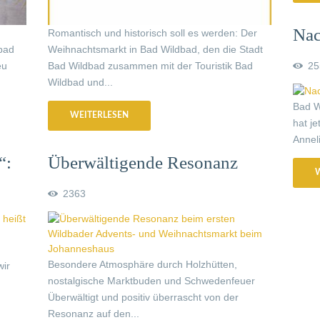
Nac
Romantisch und historisch soll es werden: Der
bad
Weihnachtsmarkt in Bad Wildbad, den die Stadt
ges
eu
Bad Wildbad zusammen mit der Touristik Bad
25
Wildbad und...
Bad W
WEITERLESEN
hat je
Annel
“:
Überwältigende Resonanz
beim ersten Wildbader
2363
Advents- und
Weihnachtsmarkt beim
Johanneshaus
Besondere Atmosphäre durch Holzhütten,
ir
nostalgische Marktbuden und Schwedenfeuer
Überwältigt und positiv überrascht von der
Resonanz auf den...