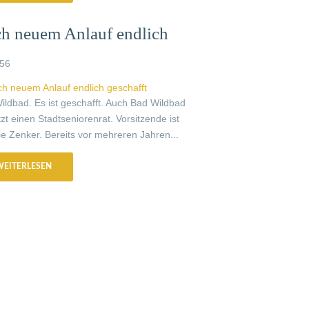
h neuem Anlauf endlich
chafft
56
ildbad. Es ist geschafft. Auch Bad Wildbad
tzt einen Stadtseniorenrat. Vorsitzende ist
ie Zenker. Bereits vor mehreren Jahren...
WEITERLESEN