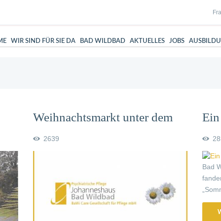
Fra
ME
WIR SIND FÜR SIE DA
BAD WILDBAD
AKTUELLES
JOBS
AUSBILD
Weihnachtsmarkt unter dem
Ein
Motto: Winterzauber im
2639
28
Kurpark
Bad W
fande
„Somm