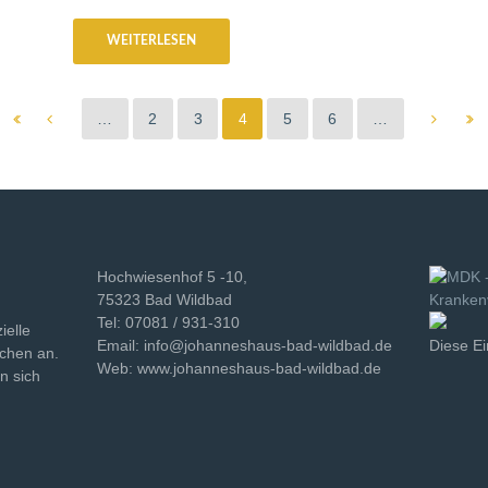
WEITERLESEN
…
2
3
4
5
6
…
Hochwiesenhof 5 -10,
75323 Bad Wildbad
Tel: 07081 / 931-310
ielle
Email: info@johanneshaus-bad-wildbad.de
Diese Ei
schen an.
Web: www.johanneshaus-bad-wildbad.de
n sich