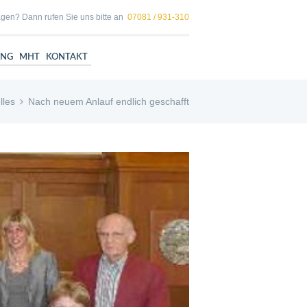
gen? Dann rufen Sie uns bitte an
07081 / 931-310
UNG
MHT
KONTAKT
lles
Nach neuem Anlauf endlich geschafft