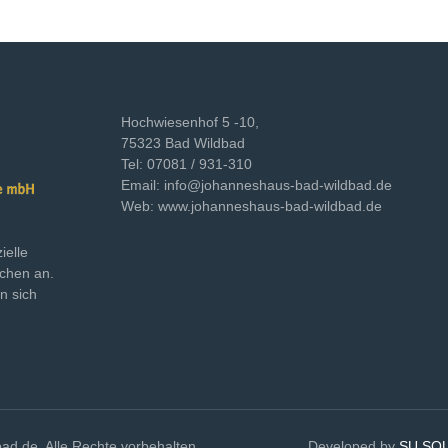
Hochwiesenhof 5 -10,
75323 Bad Wildbad
Tel: 07081 / 931-310
Email: info@johanneshaus-bad-wildbad.de
Web: www.johanneshaus-bad-wildbad.de
ielle
schen an.
n sich
-wildbad.de. Alle Rechte vorbehalten. Developed by
SU SQ