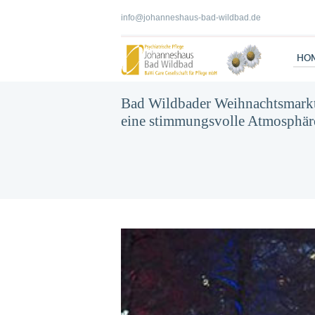
info@johanneshaus-bad-wildbad.de
HO
Bad Wildbader Weihnachtsmark
eine stimmungsvolle Atmosphär