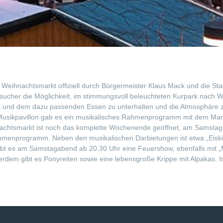
eihnachtsmarkt offiziell durch Bürgermeister Klaus Mack und die Sta
 Besucher die Möglichkeit, im stimmungsvoll beleuchteten Kurpark nac
nk und dem dazu passenden Essen zu unterhalten und die Atmosphäre 
m Musikpavillon gab es ein musikalisches Rahmenprogramm mit dem M
nachtsmarkt ist noch das komplette Wochenende geöffnet, am Samstag
Rahmenprogramm. Neben den musikalischen Darbietungen ist etwa „Eiskö
bt es am Samstagabend ab 20.30 Uhr eine Feuershow, ebenfalls mit „
rdem gibt es Ponyreiten sowie eine lebensgroße Krippe mit Alpakas. In