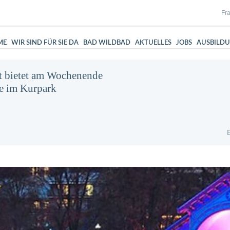
Fra
ME
WIR SIND FÜR SIE DA
BAD WILDBAD
AKTUELLES
JOBS
AUSBILD
t bietet am Wochenende
e im Kurpark