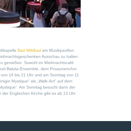
dtkapelle
Bad Wildbad
am Musikpavillon
h Weihnachtsgeschenken Ausschau zu halten
zu genießen. Sowohl im Weihnachtscafé
arcel-Baluta-Ensemble, dem Posaunenchor
 von 14 bis 21 Uhr und am Sonntag von 11
nigin Mystique“ als „Walk-Act“ auf dem
Mystique“. Am Sonntag besucht dann der
 der Englischen Kirche gibt es ab 13 Uhr