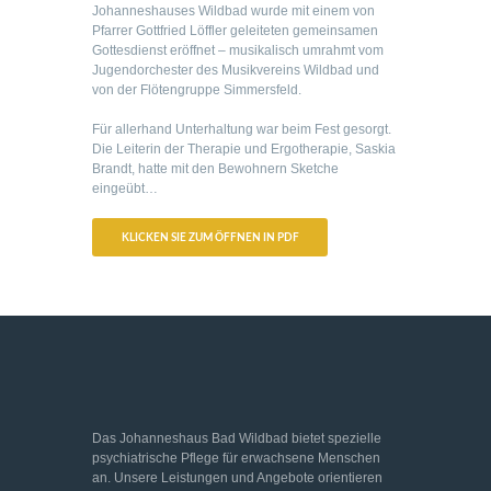
Johanneshauses Wildbad wurde mit einem von
Pfarrer Gottfried Löffler geleiteten gemeinsamen
Gottesdienst eröffnet – musikalisch umrahmt vom
Jugendorchester des Musikvereins Wildbad und
von der Flötengruppe Simmersfeld.
Für allerhand Unterhaltung war beim Fest gesorgt.
Die Leiterin der Therapie und Ergotherapie, Saskia
Brandt, hatte mit den Bewohnern Sketche
eingeübt…
KLICKEN SIE ZUM ÖFFNEN IN PDF
Das Johanneshaus Bad Wildbad bietet spezielle
psychiatrische Pflege für erwachsene Menschen
an. Unsere Leistungen und Angebote orientieren