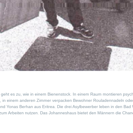
 geht es zu, wie in einem Bienenstock. In einem Raum montieren psy
, in einem anderen Zimmer verpacken Bewohner Rouladennadeln oder le
 und Yonas Berhan aus Eritrea. Die drei Asylbewerber leben in den Bad
 zum Arbeiten nutzen. Das Johanneshaus bietet den Männern die Chance,