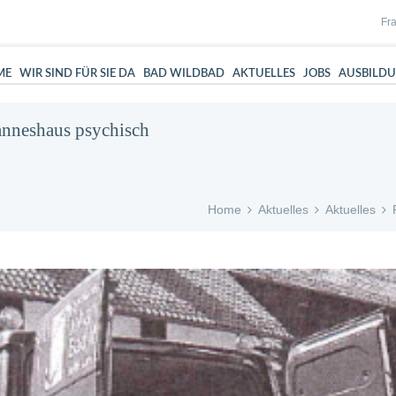
Fra
ME
WIR SIND FÜR SIE DA
BAD WILDBAD
AKTUELLES
JOBS
AUSBILD
anneshaus psychisch
Home
Aktuelles
Aktuelles