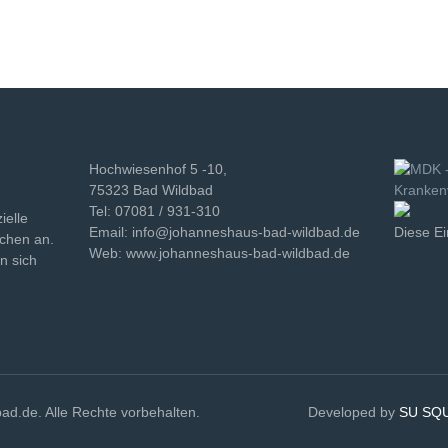
Hochwiesenhof 5 -10,
75323 Bad Wildbad
Tel: 07081 / 931-310
ielle
Email: info@johanneshaus-bad-wildbad.de
Diese Ei
schen an.
Web: www.johanneshaus-bad-wildbad.de
n sich
-wildbad.de. Alle Rechte vorbehalten. Developed by
SU SQ