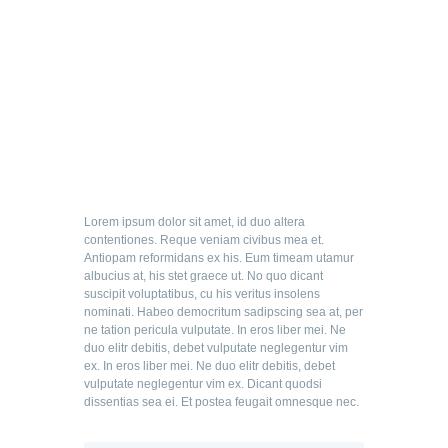
Heimpflege
Lorem ipsum dolor sit amet, id duo altera
contentiones. Reque veniam civibus mea et.
Antiopam reformidans ex his. Eum timeam utamur
albucius at, his stet graece ut. No quo dicant
suscipit voluptatibus, cu his veritus insolens
nominati. Habeo democritum sadipscing sea at, per
ne tation pericula vulputate. In eros liber mei. Ne
duo elitr debitis, debet vulputate neglegentur vim
ex. In eros liber mei. Ne duo elitr debitis, debet
vulputate neglegentur vim ex. Dicant quodsi
dissentias sea ei. Et postea feugait omnesque nec.