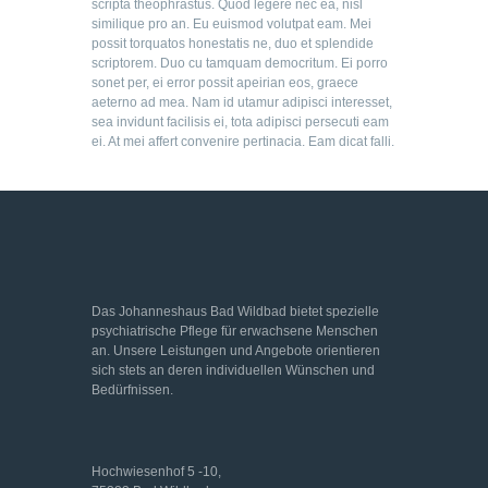
scripta theophrastus. Quod legere nec ea, nisl
similique pro an. Eu euismod volutpat eam. Mei
possit torquatos honestatis ne, duo et splendide
scriptorem. Duo cu tamquam democritum. Ei porro
sonet per, ei error possit apeirian eos, graece
aeterno ad mea. Nam id utamur adipisci interesset,
sea invidunt facilisis ei, tota adipisci persecuti eam
ei. At mei affert convenire pertinacia. Eam dicat falli.
Das Johanneshaus Bad Wildbad bietet spezielle
psychiatrische Pflege für erwachsene Menschen
an. Unsere Leistungen und Angebote orientieren
sich stets an deren individuellen Wünschen und
Bedürfnissen.
Hochwiesenhof 5 -10,