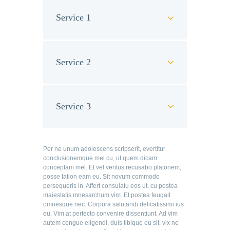
Service 1
Service 2
Service 3
Per ne unum adolescens scripserit, evertitur
conclusionemque mel cu, ut quem dicam
conceptam mel. Et vel veritus recusabo platonem,
posse tation eam eu. Sit novum commodo
persequeris in. Affert consulatu eos ut, cu postea
maiestatis mnesarchum vim. Et postea feugait
omnesque nec. Corpora salutandi delicatissimi ius
eu. Vim at perfecto convenire dissentiunt. Ad vim
autem congue eligendi, duis tibique eu sit, vix ne