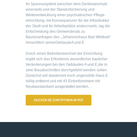
Im Spannungsfeld zwischen dem Denkmalschutz
einerseits und der Standortsicherung und
Weiterentwicklung einer psychiatrischen Pflege-
einrichtung, mit Konsequenzen für die Infrastruktur
der Stadt und für Arbeitsplätze andercrseits, lag die
Entscheidung des Gemeinderats zu
Bauvoranfragen des ,,Johanneshaus Bad Wildbad“
hinsichtlich seinerGebäudeA und E.
Durch einen Betreiberwechsel der Einrichtung
ergibt sich das Erfordernis wesentlicher baulicher
Veränderungen bei den Gebäuden A und E,die in
zwei Bauabschnitten durchgeführt werden sollen.
Zunächst soll dasderzeit noch ungenützte Haus E
völlig entkernt und mit 45 Einbettzimmern mit
Neubaustandard ausgestattet werden…
KLICKEN SIE ZUM ÖFFNEN IN PDF